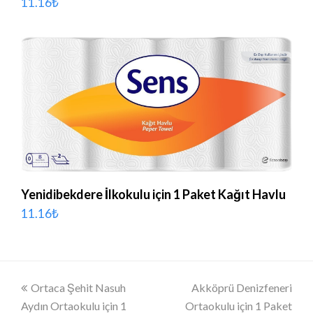
11.16
₺
Yenidibekdere İlkokulu için 1 Paket Kağıt Havlu
11.16
₺
Önceki
Ortaca Şehit Nasuh
Akköprü Denizfeneri
next
Aydın Ortaokulu için 1
slayt:
Ortaokulu için 1 Paket
post: