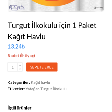
Turgut İlkokulu için 1 Paket
Kağıt Havlu
13.24
₺
8 adet (İhtiyaç)
Turgut
SEPETE EKLE
İlkokulu
için
Kategoriler:
Kağıt havlu
1
Etiketler:
Yatağan Turgut İlkokulu
Paket
Kağıt
Havlu
İlgili ürünler
adet