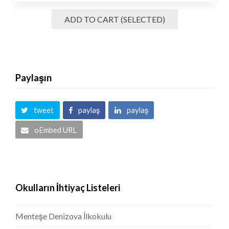
Mustafa
adet
Ayna
Ortaokulu
ADD TO CART (SELECTED)
için
50
adet
Maske
adet
Paylaşın
tweet
paylaş
paylaş
oEmbed URL
Okulların İhtiyaç Listeleri
Menteşe Denizova İlkokulu