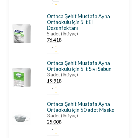
Tuvalet
Şehit
Kağıdı
Mustafa
adet
Ayna
Ortaca Şehit Mustafa Ayna
Ortaokulu
Ortaokulu için 5 lt El
için
Dezenfektanı
5
5 adet (İhtiyaç)
lt
76.41
₺
Çamaşır
Ortaca
Suyu
Şehit
adet
Mustafa
Ayna
Ortaca Şehit Mustafa Ayna
Ortaokulu
Ortaokulu için 5 lt Sıvı Sabun
için
3 adet (İhtiyaç)
5
19.91
₺
lt
Ortaca
El
Şehit
Dezenfektanı
Mustafa
adet
Ayna
Ortaca Şehit Mustafa Ayna
Ortaokulu
Ortaokulu için 50 adet Maske
için
3 adet (İhtiyaç)
5
25.00
₺
lt
Ortaca
Sıvı
Şehit
Sabun