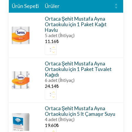
Ürün Sepeti
Ürüler
Act
Ortaca Şehit Mustafa Ayna
Ortaokulu için 1 Paket Kağıt
Havlu
5 adet (İhtiyaç)
11.16
₺
Ortaca
Şehit
Mustafa
Ayna
Ortaca Şehit Mustafa Ayna
Ortaokulu
Ortaokulu için 1 Paket Tuvalet
için
Kağıdı
1
6 adet (İhtiyaç)
Paket
24.14
₺
Kağıt
Ortaca
Havlu
Şehit
adet
Mustafa
Ayna
Ortaca Şehit Mustafa Ayna
Ortaokulu
Ortaokulu için 5 lt Çamaşır Suyu
için
4 adet (İhtiyaç)
1
19.60
₺
Paket
Ortaca