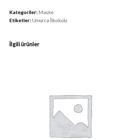
için
Kategoriler:
Maske
50
Etiketler:
Umurca İlkokulu
adet
Maske
adet
İlgili ürünler