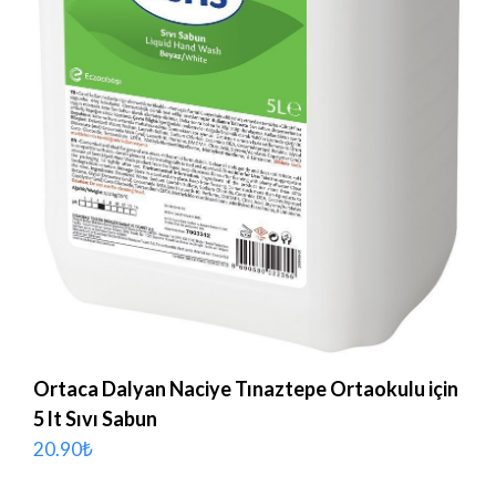
Ortaca Dalyan Naciye Tınaztepe Ortaokulu için
5 lt Sıvı Sabun
20.90
₺