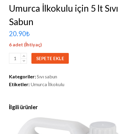
Umurca İlkokulu için 5 lt Sıvı
Sabun
20.90
₺
6 adet (İhtiyaç)
Umurca
SEPETE EKLE
İlkokulu
için
Kategoriler:
Sıvı sabun
5
Etiketler:
Umurca İlkokulu
lt
Sıvı
Sabun
İlgili ürünler
adet