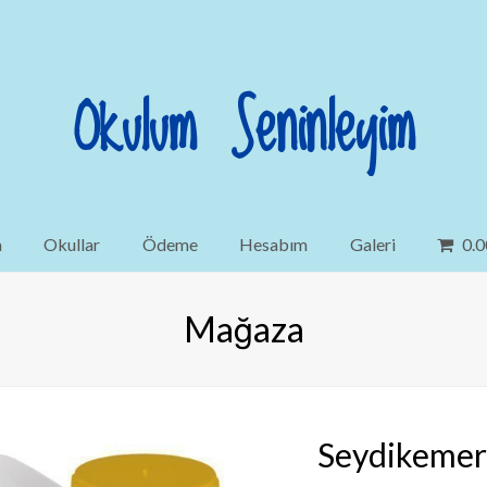
Okulum Seninleyim
a
Okullar
Ödeme
Hesabım
Galeri
0.0
Mağaza
Seydikemer