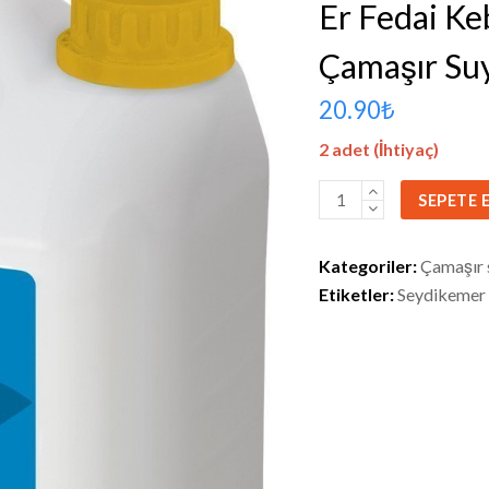
Er Fedai Keb
Çamaşır Su
20.90
₺
2 adet (İhtiyaç)
Seydikemer
SEPETE 
Bekçiler
Şehit
Kategoriler:
Çamaşır 
Komando
Etiketler:
Seydikemer 
Er
Fedai
Kebiz
İlkokulu
için
5
lt