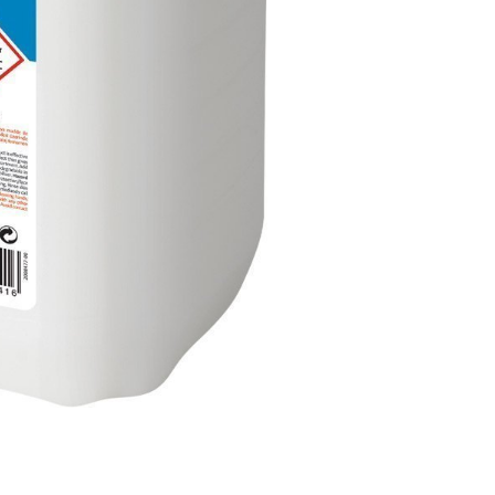
Çamaşır
Suyu
adet