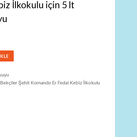
iz İlkokulu için 5 lt
yu
EKLE
suyu
Bekçiler Şehit Komando Er Fedai Kebiz İlkokulu