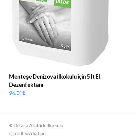
Menteşe Denizova İlkokulu için 5 lt El
Dezenfektanı
96.01
₺
Önceki
Ortaca Atatürk İlkokulu
için 5 lt Sıvı Sabun
slayt: