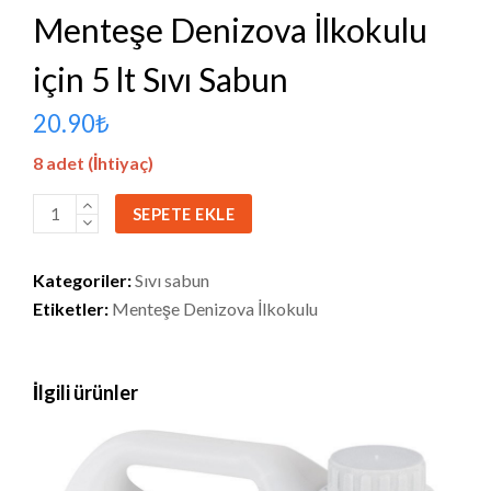
Menteşe Denizova İlkokulu
için 5 lt Sıvı Sabun
20.90
₺
8 adet (İhtiyaç)
Menteşe
SEPETE EKLE
Denizova
İlkokulu
Kategoriler:
Sıvı sabun
için
Etiketler:
Menteşe Denizova İlkokulu
5
lt
Sıvı
İlgili ürünler
Sabun
adet