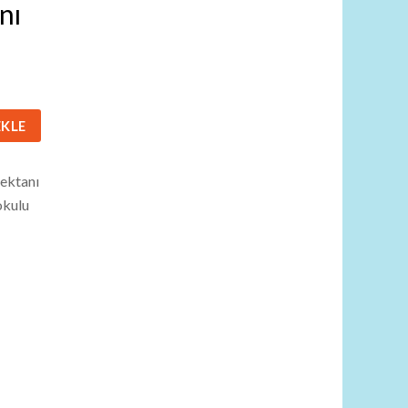
nı
EKLE
fektanı
okulu