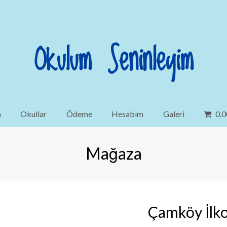
Okulum Seninleyim
a
Okullar
Ödeme
Hesabım
Galeri
0.0
Mağaza
Çamköy İlkok