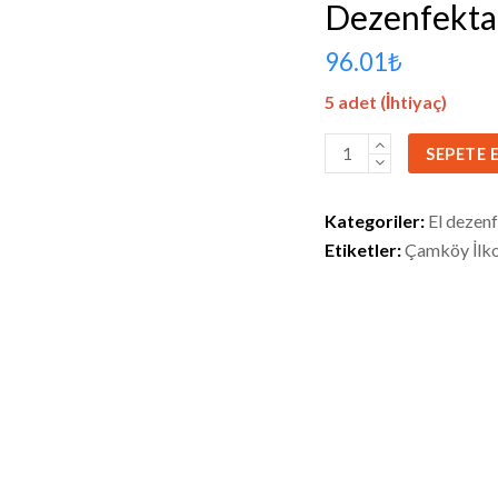
Dezenfekta
96.01
₺
5 adet (İhtiyaç)
Çamköy
SEPETE 
İlkokulu
için
Kategoriler:
El dezen
5
Etiketler:
Çamköy İlk
lt
El
Dezenfektanı
adet