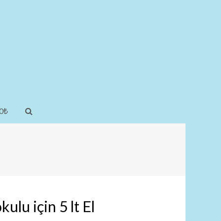
0
₺
ulu için 5 lt El