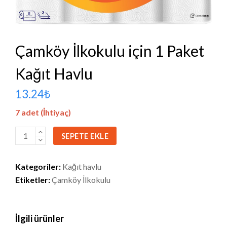
Çamköy İlkokulu için 1 Paket
Kağıt Havlu
13.24
₺
7 adet (İhtiyaç)
Çamköy
SEPETE EKLE
İlkokulu
için
Kategoriler:
Kağıt havlu
1
Etiketler:
Çamköy İlkokulu
Paket
Kağıt
Havlu
İlgili ürünler
adet