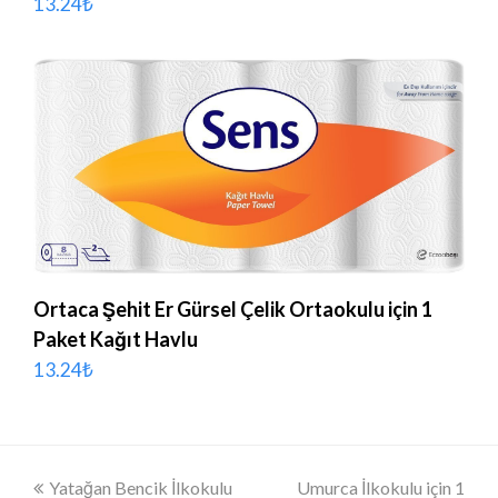
13.24
₺
Ortaca Şehit Er Gürsel Çelik Ortaokulu için 1
Paket Kağıt Havlu
13.24
₺
Önceki
Yatağan Bencik İlkokulu
Umurca İlkokulu için 1
next