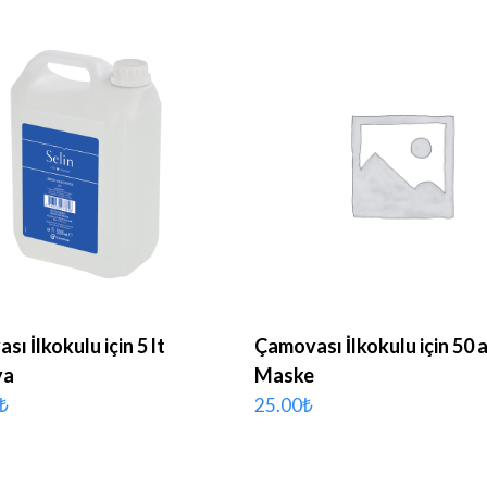
SEPETE EKLE
SEPETE EKLE
ı İlkokulu için 5 lt
Çamovası İlkokulu için 50 
ya
Maske
₺
25.00
₺