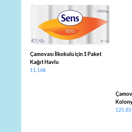
SEPETE EKLE
Çamovası İlkokulu için 1 Paket
Kağıt Havlu
11.16
₺
Çamovas
Kolon
125.85