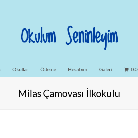
Okulum Seninleyim
a
Okullar
Ödeme
Hesabım
Galeri
0.0
Milas Çamovası İlkokulu