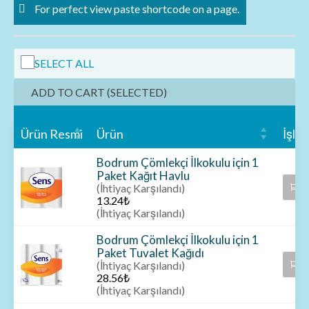
For perfect view paste shortcode on a page.
SELECT ALL
ADD TO CART (SELECTED)
Ürün Resmi
Ürün
İşle
Bodrum Çömlekçi İlkokulu için 1
Paket Kağıt Havlu
S
(İhtiyaç Karşılandı)
13.24
₺
(İhtiyaç Karşılandı)
Bodrum Çömlekçi İlkokulu için 1
Paket Tuvalet Kağıdı
S
(İhtiyaç Karşılandı)
28.56
₺
(İhtiyaç Karşılandı)