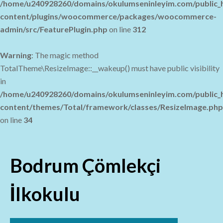
/home/u240928260/domains/okulumseninleyim.com/public_
content/plugins/woocommerce/packages/woocommerce-
admin/src/FeaturePlugin.php
on line
312
Warning
: The magic method
TotalTheme\ResizeImage::__wakeup() must have public visibility
in
/home/u240928260/domains/okulumseninleyim.com/public_
content/themes/Total/framework/classes/ResizeImage.php
on line
34
Skip
to
content
Bodrum Çömlekçi
İlkokulu