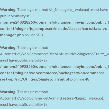
Warning
: The magic method Vc_Manager::__wakeup() must have
public visibility in
/home/u240928260/domains/okulumseninleyim.com/public_
content/plugins/js_composer/include/classes/core/class-vc-
manager.php
on line
203
Warning
: The magic method
Automattic\WooCommerce\RestApi\Utilities\SingletonTrait::__
must have public visibility in
/home/u240928260/domains/okulumseninleyim.com/public_
content/plugins/woocommerce/packages/woocommerce-
rest-api/src/Utilities/SingletonTrait.php
on line
48
Warning
: The magic method
Automattic\WooCommerce\Admin\FeaturePlugin::__wakeup()
must have public visibility in